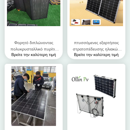
Φορητό διπλώνοντας
πτυσσόμενες εξαρτήσεις
πολυκρυσταλλικό πυρίτιο
στρατοπέδευσης ηλιακών
Βρείτε την καλύτερη τιμή
Βρείτε την καλύτερη τιμή
200W 300W 400W
πλαισίων γυαλιού 160W
εξαρτήσεων τσαντών
200W 400w
ηλιακών πλαισίων