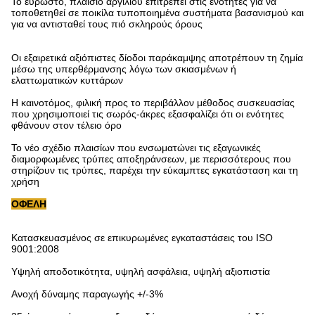
Το εύρωστο, πλαίσιο αργιλίου επιτρέπει στις ενότητες για να
τοποθετηθεί σε ποικίλα τυποποιημένα συστήματα βασανισμού και
για να αντισταθεί τους πιό σκληρούς όρους
Οι εξαιρετικά αξιόπιστες δίοδοι παράκαμψης αποτρέπουν τη ζημία
μέσω της υπερθέρμανσης λόγω των σκιασμένων ή
ελαττωματικών κυττάρων
Η καινοτόμος, φιλική προς το περιβάλλον μέθοδος συσκευασίας
που χρησιμοποιεί τις σωρός-άκρες εξασφαλίζει ότι οι ενότητες
φθάνουν στον τέλειο όρο
Το νέο σχέδιο πλαισίων που ενσωματώνει τις εξαγωνικές
διαμορφωμένες τρύπες αποξηράνσεων, με περισσότερους που
στηρίζουν τις τρύπες, παρέχει την εύκαμπτες εγκατάσταση και τη
χρήση
ΟΦΕΛΗ
Κατασκευασμένος σε επικυρωμένες εγκαταστάσεις του ISO
9001:2008
Υψηλή αποδοτικότητα, υψηλή ασφάλεια, υψηλή αξιοπιστία
Ανοχή δύναμης παραγωγής +/-3%