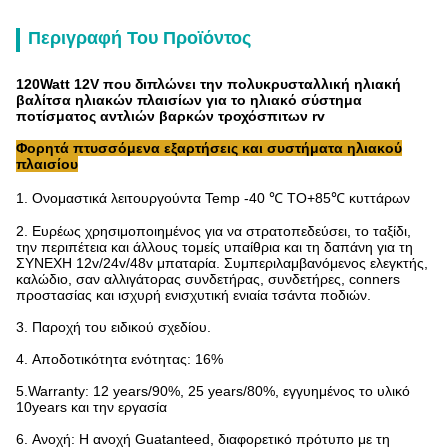
Περιγραφή Του Προϊόντος
120Watt 12V που διπλώνει την πολυκρυσταλλική ηλιακή
βαλίτσα ηλιακών πλαισίων για το ηλιακό σύστημα
ποτίσματος αντλιών βαρκών τροχόσπιτων rv
Φορητά πτυσσόμενα εξαρτήσεις και συστήματα ηλιακού
πλαισίου
1.
Ονομαστικά λειτουργούντα Temp -40 ℃ TO+85℃ κυττάρων
2.
Ευρέως χρησιμοποιημένος για να στρατοπεδεύσει, το ταξίδι,
την περιπέτεια και άλλους τομείς υπαίθρια και τη δαπάνη για τη
ΣΥΝΕΧΗ 12v/24v/48v μπαταρία. Συμπεριλαμβανόμενος ελεγκτής,
καλώδιο, σαν αλλιγάτορας συνδετήρας, συνδετήρες, conners
προστασίας και ισχυρή ενισχυτική ενιαία τσάντα ποδιών.
3.
Παροχή του ειδικού σχεδίου.
4.
Αποδοτικότητα ενότητας: 16%
5.Warranty: 12 years/90%, 25 years/80%, εγγυημένος το υλικό
10years και την εργασία
6.
Ανοχή: Η ανοχή Guatanteed, διαφορετικό πρότυπο με τη