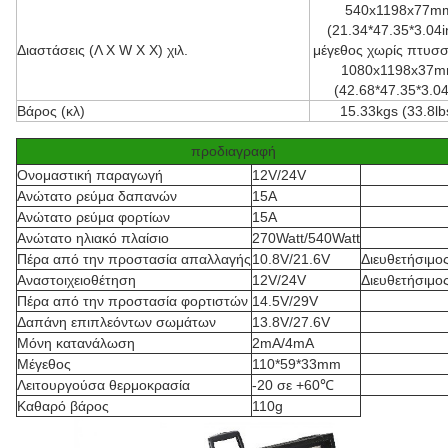
540x1198x77m
(21.34*47.35*3.04i
Διαστάσεις (Λ Χ W Χ Χ) χιλ.
μέγεθος χωρίς πτυσ
1080x1198x37
(42.68*47.35*3.04
Βάρος (κλ)
15.33kgs (33.8lb
προδιαγραφή
Ονομαστική παραγωγή
12V/24V
Ανώτατο ρεύμα δαπανών
15A
Ανώτατο ρεύμα φορτίων
15A
Ανώτατο ηλιακό πλαίσιο
270Watt/540Watt
Πέρα από την προστασία απαλλαγής
10.8V/21.6V
Διευθετήσιμο
Αναστοιχειοθέτηση
12V/24V
Διευθετήσιμο
Πέρα από την προστασία φορτιστών
14.5V/29V
Δαπάνη επιπλεόντων σωμάτων
13.8V/27.6V
Μόνη κατανάλωση
2mA/4mA
Μέγεθος
110*59*33mm
Λειτουργούσα θερμοκρασία
-20 σε +60℃
Καθαρό βάρος
110g