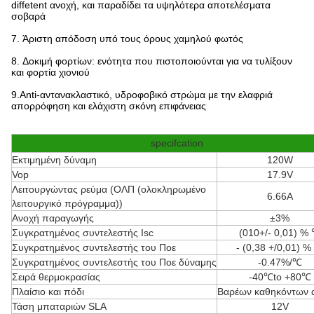
diffetent ανοχή, και παραδίδει τα υψηλότερα αποτελέσματα
σοβαρά
7.
Άριστη απόδοση υπό τους όρους χαμηλού φωτός
8.
Δοκιμή φορτίων: ενότητα που πιστοποιούνται για να τυλίξουν
και φορτία χιονιού
9.Anti-αντανακλαστικό, υδροφοβικό στρώμα με την ελαφριά
απορρόφηση και ελάχιστη σκόνη επιφάνειας
specifcation
Εκτιμημένη δύναμη
120W
Vop
17.9V
Λειτουργώντας ρεύμα (ΟΛΠ (ολοκληρωμένο
6.66A
λειτουργικό πρόγραμμα))
Ανοχή παραγωγής
±3%
Συγκρατημένος συντελεστής Isc
(010+/- 0,01) %
Συγκρατημένος συντελεστής του Ποε
-
(0,38 +/0,01) %
Συγκρατημένος συντελεστής του Ποε δύναμης
-0.47%/℃
Σειρά θερμοκρασίας
-40℃to +80℃
Πλαίσιο και πόδι
Βαρέων καθηκόντων α
Τάση μπαταριών SLA
12V