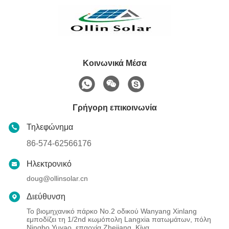
Κοινωνικά Μέσα
Γρήγορη επικοινωνία
Τηλεφώνημα
86-574-62566176
Ηλεκτρονικό
doug@ollinsolar.cn
Διεύθυνση
Το βιομηχανικό πάρκο No.2 οδικού Wanyang Xinlang
εμποδίζει τη 1/2nd κωμόπολη Langxia πατωμάτων, πόλη
Ningbo Yuyao, επαρχία Zhejiang, Κίνα