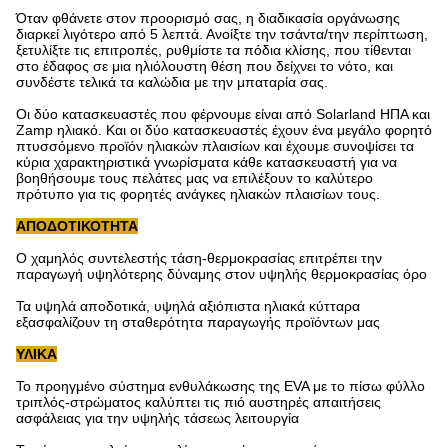
Όταν φθάνετε στον προορισμό σας, η διαδικασία οργάνωσης
διαρκεί λιγότερο από 5 λεπτά. Ανοίξτε την τσάντα/την περίπτωση,
ξετυλίξτε τις επιτροπές, ρυθμίστε τα πόδια κλίσης, που τίθενται
στο έδαφος σε μια ηλιόλουστη θέση που δείχνει το νότο, και
συνδέστε τελικά τα καλώδια με την μπαταρία σας.
Οι δύο κατασκευαστές που φέρνουμε είναι από Solarland ΗΠΑ και
Zamp ηλιακό. Και οι δύο κατασκευαστές έχουν ένα μεγάλο φορητό
πτυσσόμενο προϊόν ηλιακών πλαισίων και έχουμε συνοψίσει τα
κύρια χαρακτηριστικά γνωρίσματα κάθε κατασκευαστή για να
βοηθήσουμε τους πελάτες μας να επιλέξουν το καλύτερο
πρότυπο για τις φορητές ανάγκες ηλιακών πλαισίων τους.
ΑΠΟΔΟΤΙΚΟΤΗΤΑ
Ο χαμηλός συντελεστής τάση-θερμοκρασίας επιτρέπει την
παραγωγή υψηλότερης δύναμης στον υψηλής θερμοκρασίας όρο
Τα υψηλά αποδοτικά, υψηλά αξιόπιστα ηλιακά κύτταρα
εξασφαλίζουν τη σταθερότητα παραγωγής προϊόντων μας
ΥΛΙΚΑ
Το προηγμένο σύστημα ενθυλάκωσης της EVA με το πίσω φύλλο
τριπλός-στρώματος καλύπτει τις πιό αυστηρές απαιτήσεις
ασφάλειας για την υψηλής τάσεως λειτουργία