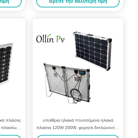
τιμή
Βρείτε την καλύτερη τιμή
κά πλαίσια,
υπαίθρια ηλιακά πτυσσόμενα ηλιακά
 πλαισίων
πλαίσια 120W 200W, φορητά διπλώνοντας
ας
ηλιακά πλαίσια για τη στρατοπέδευση