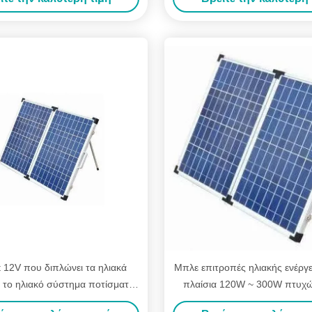
 12V που διπλώνει τα ηλιακά
Μπλε επιτροπές ηλιακής ενέργε
α το ηλιακό σύστημα ποτίσματος
πλαίσια 120W ~ 300W πτυχώ
ών βαρκών τροχόσπιτων rv
διαθέσιμα