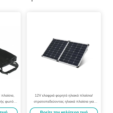
 πλαίσια,
12V ελαφριά φορητά ηλιακά πλαίσια/
τής φωτός
στρατοπεδεύοντας ηλιακά πλαίσια για
ποδοτικός
στρατιωτικό
τιμή
Βρείτε την καλύτερη τιμή