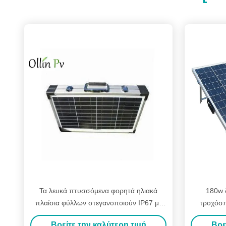
Τα λευκά πτυσσόμενα φορητά ηλιακά
180w 
πλαίσια φύλλων στεγανοποιούν IP67 με
τροχόσπ
την κλειδαριά και τη λαβή
κυττά
Βρείτε την καλύτερη τιμή
Βρε