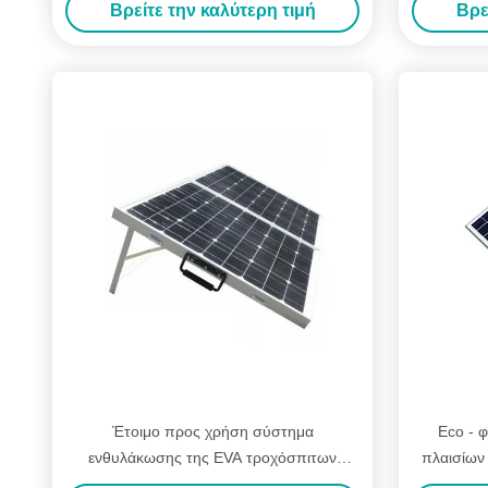
Βρείτε την καλύτερη τιμή
Βρε
Έτοιμο προς χρήση σύστημα
Eco - 
ενθυλάκωσης της EVA τροχόσπιτων
πλαισίων
τοποθετημένο στέγη προηγμένο ηλιακά
φωτός το