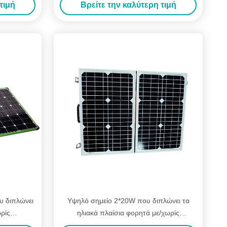
τιμή
Βρείτε την καλύτερη τιμή
υ διπλώνει
Υψηλό σημείο 2*20W που διπλώνει τα
ρίς
ηλιακά πλαίσια φορητά με/χωρίς
τή
συγκεντρωμένος