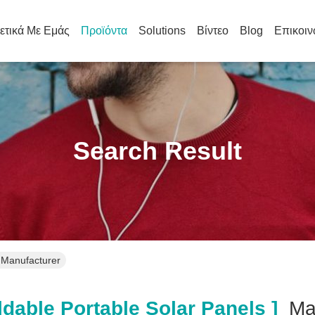
ετικά Με Εμάς
Προϊόντα
Solutions
Βίντεο
Blog
Επικοιν
Search Result
e Manufacturer
dable Portable Solar Panels ]
Ma