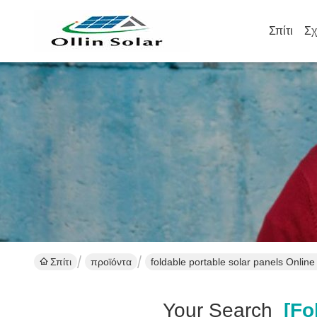
Σπίτι
Σχ
Σπίτι
προϊόντα
foldable portable solar panels Onlin
Your Search
[fol