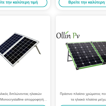
ίτε την καλύτερη τιμή
Βρείτε την καλύτερη 
φιλικός διπλώνοντας ηλιακών
Πράσινο πλαίσιο χρώματος πο
 Monocrystalline απορροφητής
τα ηλιακά πλαίσια με/χω
υ ήλιου κυττάρων αποδοτικός
συγκεντρωμένο ελεγκ