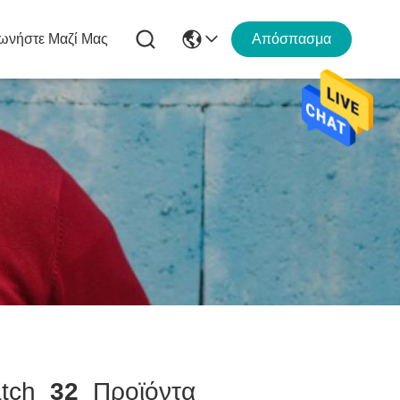
ωνήστε Μαζί Μας
Απόσπασμα
tch
32
Προϊόντα