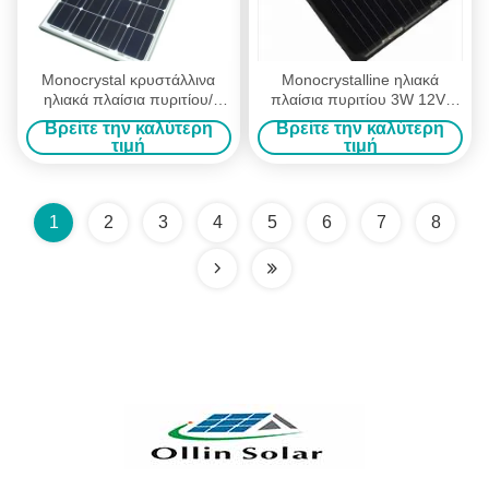
Monocrystal κρυστάλλινα
Monocrystalline ηλιακά
ηλιακά πλαίσια πυριτίου/
πλαίσια πυριτίου 3W 12V/
ηλιακά πλαίσια σπιτιών
ηλιακή ΣΥΝΕΧΉΣ παραγωγή
Βρείτε την καλύτερη
Βρείτε την καλύτερη
Gunes
φορτιστών DIY
τιμή
τιμή
1
2
3
4
5
6
7
8