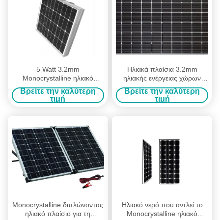
5 Watt 3.2mm
Ηλιακά πλαίσια 3.2mm
Monocrystalline ηλιακό
ηλιακής ενέργειας χώρων
πλαίσιο πυριτίου 18v που
στάθμευσης υψηλό
Βρείτε την καλύτερη
Βρείτε την καλύτερη
χρεώνει για την ηλιακή
μετριασμένο μετάδοση
τιμή
τιμή
ακολουθώντας συσκευή
μπροστινό γυαλί
Monocrystalline διπλώνοντας
Ηλιακό νερό που αντλεί το
ηλιακό πλαίσιο για τη
Monocrystalline ηλιακό