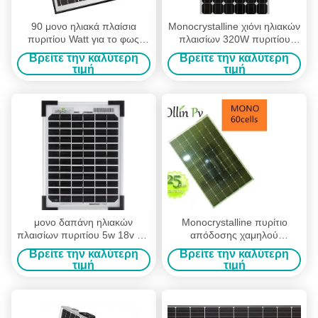
90 μονο ηλιακά πλαίσια
Monocrystalline χιόνι ηλιακών
πυριτίου Watt για το φως
πλαισίων 320W πυριτίου
σημάτων κυκλοφορίας
συστημάτων στεγών
Βρείτε την καλύτερη
Βρείτε την καλύτερη
συστημάτων παραγωγής
ξενοδοχείων ανθεκτικό
τιμή
τιμή
μονο δαπάνη ηλιακών
Monocrystalline πυρίτιο
πλαισίων πυριτίου 5w 18v για
απόδοσης χαμηλού
τους φωτεινούς σηματοδότες
φωτισμού ηλιακό πλαίσιο
Βρείτε την καλύτερη
Βρείτε την καλύτερη
ηλιακού πλαισίου
κυττάρων/280 Watt
τιμή
τιμή
ναυπηγείων