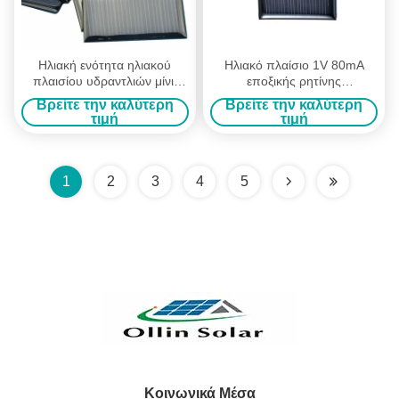
Ηλιακή ενότητα ηλιακού
Ηλιακό πλαίσιο 1V 80mA
πλαισίου υδραντλιών μίνι/
εποξικής ρητίνης
πολυκρυσταλλικά ηλιακά
αυτοκινήτων παιχνιδιών με
Βρείτε την καλύτερη
Βρείτε την καλύτερη
πλαίσια
την υψηλή αποδοτικότητα
τιμή
τιμή
μετατροπής
1
2
3
4
5
Κοινωνικά Μέσα