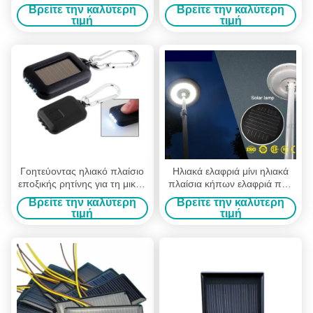
εποξικής ρητίνης με την
γύρω από τη μορφή για τα
Βρείτε την καλύτερη
Βρείτε την καλύτερη
υψηλή συναλλαγματική
ηλιακά φανάρια
τιμή
τιμή
ισοτιμία
Γοητεύοντας ηλιακό πλαίσιο
Ηλιακά ελαφριά μίνι ηλιακά
εποξικής ρητίνης για τη μικρή
πλαίσια κήπων ελαφριά που
παραγωγή ηλιακής ενέργειας
σφραγίζει ενάντια στη
Βρείτε την καλύτερη
Βρείτε την καλύτερη
διάβρωση
τιμή
τιμή