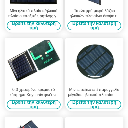
Μίνι ηλιακά πλαίσια/ηλιακό
Το ελαφρύ μικρό λέιζερ
πλαίσιο εποξικής ρητίνης για
ηλιακών πλαισίων έκοψε το
τον ηλεκτρικό φωτισμό
ακριβές μέγεθος που
Βρείτε την καλύτερη
Βρείτε την καλύτερη
φανών
σφραγίστηκε ενάντια στη
τιμή
τιμή
διάβρωση
0,3 χρεωμένο κρεμαστό
Μίνι εποξικό επί παραγγελία
κόσμημα Keychain φω'των
μέγεθος ηλιακού πλαισίου για
των μίνι εποξικών οδηγήσεων
την ελαφριά μπαταρία κήπων
Βρείτε την καλύτερη
Βρείτε την καλύτερη
ρητίνης Β DIY ηλιακό πλαίσιο
των οδηγήσεων
τιμή
τιμή