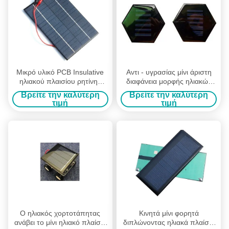
Μικρό υλικό PCB Insulative
Αντι - υγρασίας μίνι άριστη
ηλιακού πλαισίου ρητίνης
διαφάνεια μορφής ηλιακών
μεγέθους/επιτροπών
πλαισίων πολυ και αντι -
Βρείτε την καλύτερη
Βρείτε την καλύτερη
εποξικής ρητίνης
γήρανση
τιμή
τιμή
Ο ηλιακός χορτοτάπητας
Κινητά μίνι φορητά
ανάβει το μίνι ηλιακό πλαίσιο
διπλώνοντας ηλιακά πλαίσια