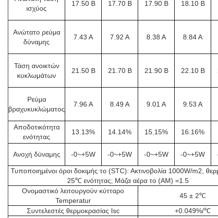
17.50 Β
17.70 Β
17.90 Β
18.10 Β
ισχύος
Ανώτατο ρεύμα
7.43 Α
7.92 Α
8.38 Α
8.84 Α
δύναμης
Τάση ανοικτών
21.50 Β
21.70 Β
21.90 Β
22.10 Β
κυκλωμάτων
Ρεύμα
7.96 Α
8.49 Α
9.01 Α
9.53 Α
βραχυκυκλώματος
Αποδοτικότητα
13.13%
14.14%
15.15%
16.16%
ενότητας
Ανοχή δύναμης
-0~+5W
-0~+5W
-0~+5W
-0~+5W
Τυποποιημένοι όροι δοκιμής το (STC): Ακτινοβολία 1000W/m2, θε
25℃ ενότητας; Μάζα αέρα το (AM) =1.5
Ονομαστικό λειτουργούν κύτταρο
45 ± 2℃
Temperatur
Συντελεστές θερμοκρασίας Isc
+0.049%/℃