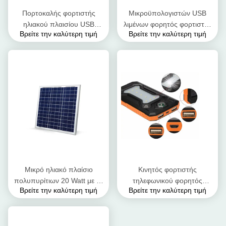
Πορτοκαλής φορτιστής
Μικροϋπολογιστών USB
ηλιακού πλαισίου USB
λιμένων φορητός φορτιστής
Βρείτε την καλύτερη τιμή
Βρείτε την καλύτερη τιμή
χρώματος, φορητός
μπαταριών 12 βολτ ηλιακός
αδιάβροχος ηλιακός
Dustproof και Crashproof
φορτιστής μπαταριών
Μικρό ηλιακό πλαίσιο
Κινητός φορτιστής
πολυπυρίτιων 20 Watt με το
τηλεφωνικού φορητός
Βρείτε την καλύτερη τιμή
Βρείτε την καλύτερη τιμή
πλαίσιο κραμάτων αργιλίου
ηλιακού πλαισίου
ταμπλετών/ηλιακός
φορτιστής USB