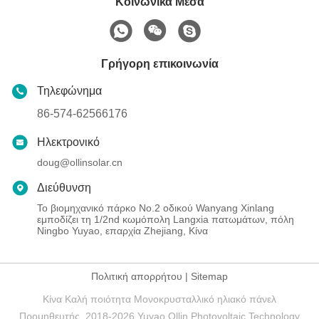
Κοινωνικά Μέσα
Γρήγορη επικοινωνία
Τηλεφώνημα
86-574-62566176
Ηλεκτρονικό
doug@ollinsolar.cn
Διεύθυνση
Το βιομηχανικό πάρκο No.2 οδικού Wanyang Xinlang
εμποδίζει τη 1/2nd κωμόπολη Langxia πατωμάτων, πόλη
Ningbo Yuyao, επαρχία Zhejiang, Κίνα
Πολιτική απορρήτου
|
Sitemap
Κίνα Καλή ποιότητα Μονοκρυσταλλικό ηλιακό πάνελ
Προμηθευτής. 2018-2026 Yuyao Ollin Photovoltaic Technology