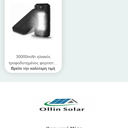
30000mAh ηλιακός
τροφοδοτημένος φορτιστής
Βρείτε την καλύτερη τιμή
USB/αδιάβροχη τράπεζα
δύναμης ασφαλείς και
αξιόπιστοι