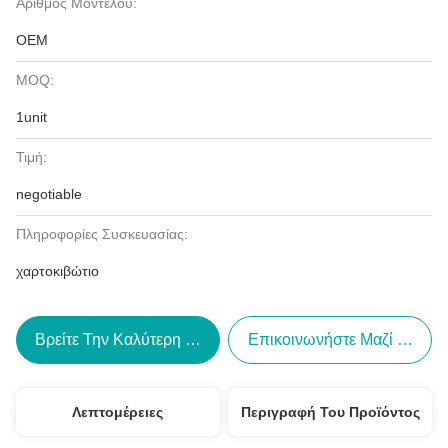
Αριθμός Μοντέλου:
OEM
MOQ:
1unit
Τιμή:
negotiable
Πληροφορίες Συσκευασίας:
χαρτοκιβώτιο
Βρείτε Την Καλύτερη Τιμή
Επικοινωνήστε Μαζί Μας
Λεπτομέρειες
Περιγραφή Του Προϊόντος