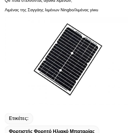
Q6 ποια στέλνοντας αγαθά λιμένων;
Λιμένας της Σαγγάης λιμένων Ningbo/λιμένας yiwu
Ετικέτες:
Φορτιστής Φορητό Ηλιακό Μπαταρίας