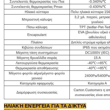
Συντελεστές θερμοκρασίας του Ποε
-0.340%/℃
Συντελεστές θερμοκρασίας Pmax
-0.430%/℃
Ηλιακό κύτταρο
Πολυ ηλιακά κύτταρα 156
3,2 χιλ. παχιού, μετρι
Μπροστινή κάλυψη
γυαλιού
Πίσω κάλυψη
TPT (tedlar-Pet-Ted
EVA (βινυλίου οξικό 
Encapsulant
αιθυλενίου)
Πλαίσιο
Διπλός-στρώμα κράμα αλ
Κιβώτιο συνδέσεων
IP65 που εκτιμάτ
Μέγιστη τάση συστημάτων
DC1000V (IEC)
Μέγιστη θρυαλλίδα σειράς
15 Α
Λειτουργούσα θερμοκρασία
-40℃~+85℃
Θερμοκρασία αποθήκευσης
-40℃~+85℃
Μέγιστο φορτίο αέρα/μέγιστο φορτίο
2400Pa/5400Pa
χιονιού
Κατηγορία εφαρμογής
Κατηγορία Α
Carton.Customers η α
Διαμόρφωση συσκευασίας
συσκευασίας είναι απο
ΗΛΙΑΚΉ ΕΝΈΡΓΕΙΑ ΓΙΑ ΤΑ ΔΊΚΤΥΑ