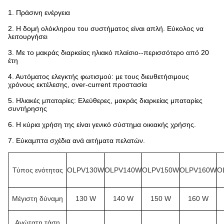
1. Πράσινη ενέργεια
2. Η δομή ολόκληρου του συστήματος είναι απλή. Εύκολος να
λειτουργήσει
3. Με το μακράς διαρκείας ηλιακό πλαίσιο--περισσότερο από 20
έτη
4. Αυτόματος ελεγκτής φωτισμού: με τους διευθετήσιμους
χρόνους εκτέλεσης, over-current προστασία
5. Ηλιακές μπαταρίες: Ελεύθερες, μακράς διαρκείας μπαταρίες
συντήρησης
6. Η κύρια χρήση της είναι γενικό σύστημα οικιακής χρήσης.
7. Εύκαμπτα σχέδια ανά αιτήματα πελατών.
Τύπος ενότητας
OLPV130W
OLPV140W
OLPV150W
OLPV160W
O
Μέγιστη δύναμη
130 W
140 W
150 W
160 W
Ανώτατη τάση