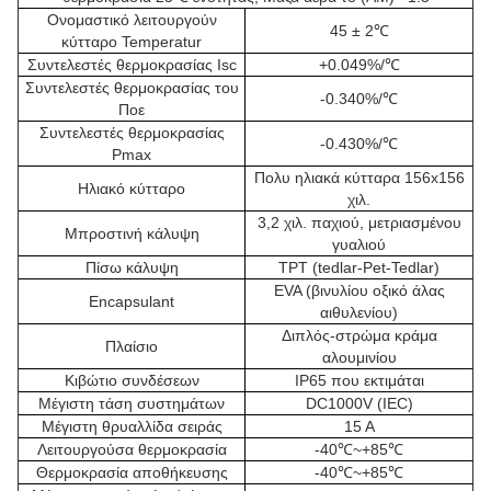
Ονομαστικό λειτουργούν
45 ± 2℃
κύτταρο Temperatur
Συντελεστές θερμοκρασίας Isc
+0.049%/℃
Συντελεστές θερμοκρασίας του
-0.340%/℃
Ποε
Συντελεστές θερμοκρασίας
-0.430%/℃
Pmax
Πολυ ηλιακά κύτταρα 156x156
Ηλιακό κύτταρο
χιλ.
3,2 χιλ. παχιού, μετριασμένου
Μπροστινή κάλυψη
γυαλιού
Πίσω κάλυψη
TPT (tedlar-Pet-Tedlar)
EVA (βινυλίου οξικό άλας
Encapsulant
αιθυλενίου)
Διπλός-στρώμα κράμα
Πλαίσιο
αλουμινίου
Κιβώτιο συνδέσεων
IP65 που εκτιμάται
Μέγιστη τάση συστημάτων
DC1000V (IEC)
Μέγιστη θρυαλλίδα σειράς
15 Α
Λειτουργούσα θερμοκρασία
-40℃~+85℃
Θερμοκρασία αποθήκευσης
-40℃~+85℃