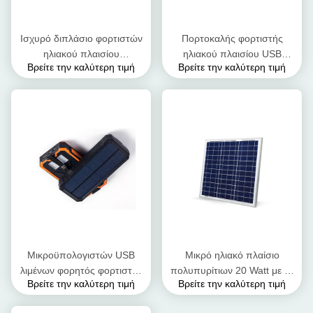
Ισχυρό διπλάσιο φορτιστών
Πορτοκαλής φορτιστής
ηλιακού πλαισίου
ηλιακού πλαισίου USB
Βρείτε την καλύτερη τιμή
Βρείτε την καλύτερη τιμή
στρατοπέδευσης - στρώμα
χρώματος, φορητός
πλαίσιο κραμάτων
αδιάβροχος ηλιακός
αλουμινίου
φορτιστής μπαταριών
Μικροϋπολογιστών USB
Μικρό ηλιακό πλαίσιο
λιμένων φορητός φορτιστής
πολυπυρίτιων 20 Watt με το
Βρείτε την καλύτερη τιμή
Βρείτε την καλύτερη τιμή
μπαταριών 12 βολτ ηλιακός
πλαίσιο κραμάτων αργιλίου
Dustproof και Crashproof