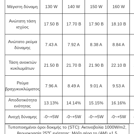
Μέγιστη δύναμη
130 W
140 W
150 W
160 W
Ανώτατη τάση
17.50 Β
17.70 Β
17.90 Β
18.10 Β
ισχύος
Ανώτατο ρεύμα
7.43 Α
7.92 Α
8.38 Α
8.84 Α
δύναμης
Τάση ανοικτών
21.50 Β
21.70 Β
21.90 Β
22.10 Β
κυκλωμάτων
Ρεύμα
7.96 Α
8.49 Α
9.01 Α
9.53 Α
βραχυκυκλώματος
Αποδοτικότητα
13.13%
14.14%
15.15%
16.16%
ενότητας
Ανοχή δύναμης
-0~+5W
-0~+5W
-0~+5W
-0~+5W
Τυποποιημένοι όροι δοκιμής το (STC): Ακτινοβολία 1000W/m2,
θερμοκρασία 25℃ ενότητας; Μάζα αέρα το (AM) =1.5