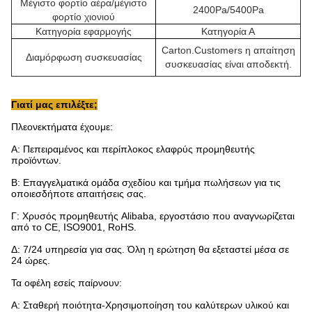
Μέγιστο φορτίο αέρα/μέγιστο
2400Pa/5400Pa
φορτίο χιονιού
Κατηγορία εφαρμογής
Κατηγορία Α
Carton.Customers η απαίτηση
Διαμόρφωση συσκευασίας
συσκευασίας είναι αποδεκτή.
Γιατί μας επιλέξτε;
Πλεονεκτήματα έχουμε:
Α: Πεπειραμένος και περίπλοκος ελαφρύς προμηθευτής
προϊόντων.
Β: Επαγγελματικά ομάδα σχεδίου και τμήμα πωλήσεων για τις
οποιεσδήποτε απαιτήσεις σας.
Γ: Χρυσός προμηθευτής Alibaba, εργοστάσιο που αναγνωρίζεται
από το CE, ISO9001, RoHS.
Δ: 7/24 υπηρεσία για σας. Όλη η ερώτηση θα εξεταστεί μέσα σε
24 ώρες.
Τα οφέλη εσείς παίρνουν:
Α: Σταθερή ποιότητα-Χρησιμοποίηση του καλύτερων υλικού και