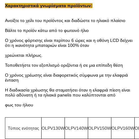
Χαρακτηριστικά γνωρίσματα προϊόντων:
Ανοίξτε το χείλι του προϊόντος και διαδώστε το ηλιακό πλαίσιο
Βάλτε το προϊόν κάτω από το φωτεινό ήλιο
Ο χρόνος φόρτισης είναι περίπου 6 ώρες και η οθόνη LCD δείχνει
ότι η ικανότητα μπαταριών είναι 100% όταν
χρεώνεται πλήρως.
Τοποθετήστε τον εξοπλισμό οριζόντια ή σε μια επίπεδη θέση
Ο χρόνος χρέωσης είναι διαφορετικός σύμφωνα με την ελαφριά
ένταση
Η διαδικασία χρέωσης θα σταματήσει όταν η ελαφριά πίεση είναι
πολύ αδύνατη ή τα ηλιακά panelis που καλύπτονται από
φως του ήλιου
Τύπος ενότητας
OLPV130W
OLPV140W
OLPV150W
OLPV160W
O